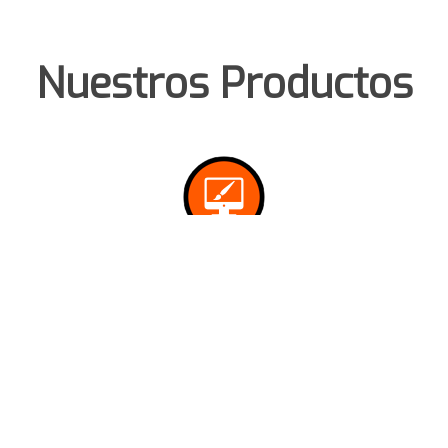
Nuestros Productos
WEB SENCILLA
Crea tu propia página web
en unos pocos clics de la
forma más sencilla y
rápida.
VER MÁS